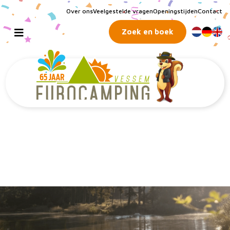
Over ons
Veelgestelde vragen
Openingstijden
Contact
Zoek en boek