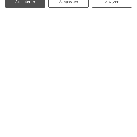
Accepteren
Aanpassen
Afwijzen
Blijf op de
hoogte
Schrijf u in op onze